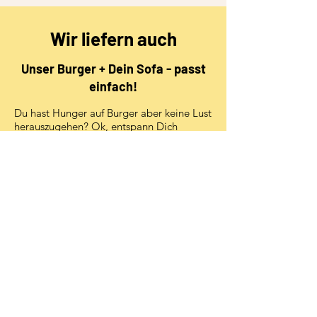
Wir liefern auch
Unser Burger + Dein Sofa - passt
einfach!
Du hast Hunger auf Burger aber keine Lust
herauszugehen? Ok, entspann Dich
Zuhause, wir braten Deinen
Lieblingsburger und bringen ihn zu Dir.
Genieße unsere leckeren Burger in Deinen
Zuhause oder wo immer Du es willst
schmecken. Unser Burger kommt schnell,
saftig und warm zu Dir.
Online-Bestellen