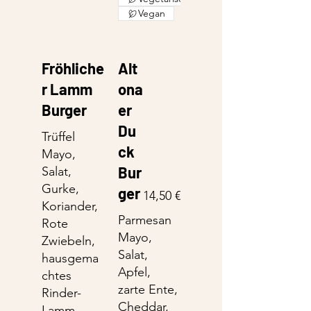
Vegan
Fröhliche
Alt
r Lamm
ona
Burger
er
Du
Trüffel
ck
Mayo,
Bur
Salat,
Gurke,
ger
14,50 €
Koriander,
Parmesan
Rote
Mayo,
Zwiebeln,
Salat,
hausgema
Apfel,
chtes
zarte Ente,
Rinder-
Cheddar,
Lamm