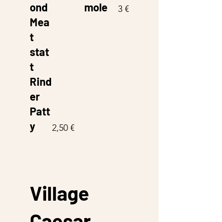
ond
mole
3 €
Mea
t
stat
t
Rind
er
Patt
y
2,50 €
Village
Caesar