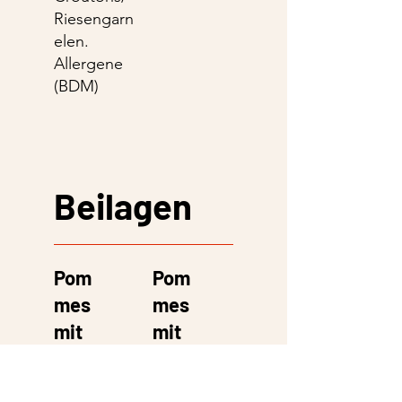
Riesengarn
elen.
Allergene
(BDM)
Beilagen
Pom
Pom
mes
mes
mit
mit
Gran
Blue
a
Che