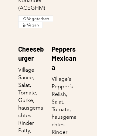
Koriander
Vegetarisch
Vegan
Cheeseb
Peppers
urger
Mexican
a
Village
Sauce,
Village´s
Salat,
Pepper´s
Tomate,
Relish,
Gurke,
Salat,
hausgema
Tomate,
chtes
hausgema
Rinder
chtes
Patty,
Rinder