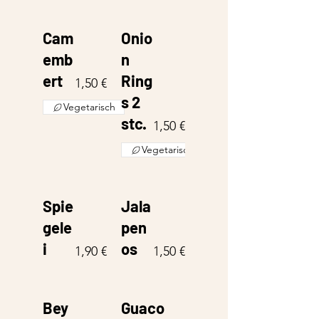
Cam
Onio
emb
n
ert
Ring
1,50 €
s 2
Vegetarisch
stc.
1,50 €
Vegetarisch
Spie
Jala
gele
pen
i
os
1,90 €
1,50 €
Bey
Guaco