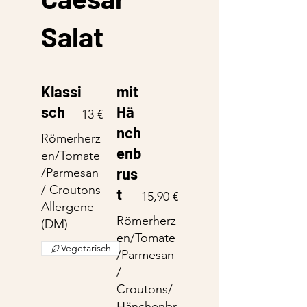
Salat
Klassi
mit
sch
Hä
13 €
nch
Römerherz
enb
en/Tomate
rus
/Parmesan
/ Croutons
t
15,90 €
Allergene
Römerherz
(DM)
en/Tomate
Vegetarisch
/Parmesan
/
Croutons/
Hänchenbr