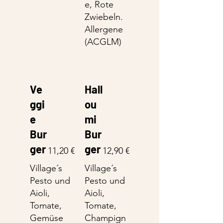
e, Rote
Zwiebeln.
Allergene
(ACGLM)
Ve
Hall
ggi
ou
e
mi
Bur
Bur
ger
ger
11,20 €
12,90 €
Village´s
Village´s
Pesto und
Pesto und
Aioli,
Aioli,
Tomate,
Tomate,
Gemüse
Champign