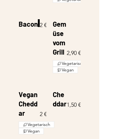
Bacon
Gem
2 €
üse
vom
Grill
2,90 €
Vegetarisch
Vegan
Vegan
Che
Chedd
ddar
1,50 €
ar
2 €
Vegetarisch
Vegan