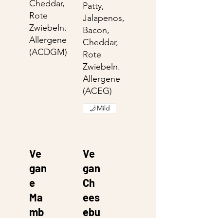
Cheddar,
Patty,
Rote
Jalapenos,
Zwiebeln.
Bacon,
Allergene
Cheddar,
(ACDGM)
Rote
Zwiebeln.
Allergene
(ACEG)
Mild
Ve
Ve
gan
gan
e
Ch
Ma
ees
mb
ebu