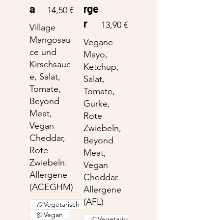
a
rge
14,50 €
r
13,90 €
Village
Mangosau
Vegane
ce und
Mayo,
Kirschsauc
Ketchup,
e, Salat,
Salat,
Tomate,
Tomate,
Beyond
Gurke,
Meat,
Rote
Vegan
Zwiebeln,
Cheddar,
Beyond
Rote
Meat,
Zwiebeln.
Vegan
Allergene
Cheddar.
(ACEGHM)
Allergene
(AFL)
Vegetarisch
Vegan
Vegetarisch