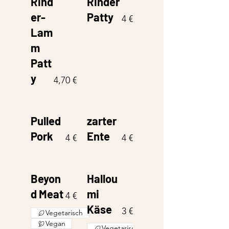
Rind
Rinder
er-
Patty
4 €
Lam
m
Patt
y
4,70 €
Pulled
zarter
Pork
Ente
4 €
4 €
Beyon
Hallou
d Meat
mi
4 €
Käse
3 €
Vegetarisch
Vegan
Vegetarisch